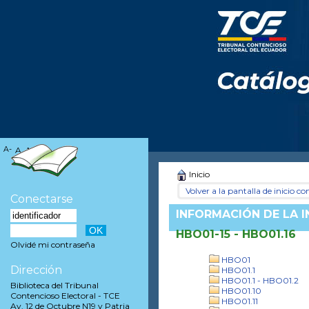
A-
A
A+
Inicio
Volver a la pantalla de inicio con
Conectarse
INFORMACIÓN DE LA 
HBO01-15 - HBO01.16
Olvidé mi contraseña
HBO01
Dirección
HBO01.1
HBO01.1 - HBO01.2
Biblioteca del Tribunal
HBO01.10
Contencioso Electoral - TCE
HBO01.11
Av. 12 de Octubre N19 y Patria