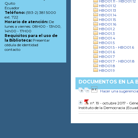
HBO01.11 - HBO01.12
Quito
HBO01.12
Ecuador
HBO01.13
Teléfono:
(593-2) 381 5000
HBO01.14
ext. 722
HBO01.15
Horario de atención:
De
HBO01.16
lunes a viernes: 08H00 - 13h00,
HBO01.2
14h00 - 17H00
HBO01.3
Requisitos para el uso de
HBO01.4
la Biblioteca:
Presentar
HBO01.5
cédula de identidad
HBO01.5 - HBO01.6
contacto
HBO01.6
HBO01.7
HBO01.7 - HBO01.8
HBO01.8
HBO01.9
DOCUMENTOS EN LA BI
Hacer una sugerenci
n°. 19 - octubre 2017 - Géne
Instituto de la Democracia (Ecuad