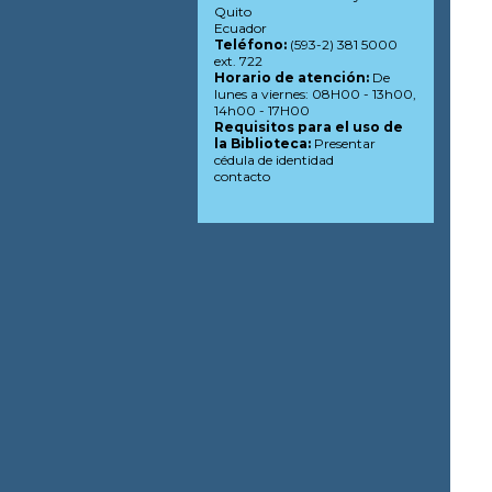
Quito
Ecuador
Teléfono:
(593-2) 381 5000
ext. 722
Horario de atención:
De
lunes a viernes: 08H00 - 13h00,
14h00 - 17H00
Requisitos para el uso de
la Biblioteca:
Presentar
cédula de identidad
contacto