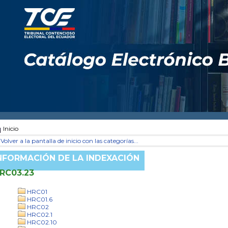
Inicio
Volver a la pantalla de inicio con las categorías...
NFORMACIÓN DE LA INDEXACIÓN
RC03.23
HRC01
HRC01.6
HRC02
HRC02.1
HRC02.10