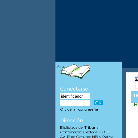
A-
A
A+
Conectarse
I
H
Olvidé mi contraseña
Dirección
Biblioteca del Tribunal
Contencioso Electoral - TCE
Av. 12 de Octubre N19 y Patria