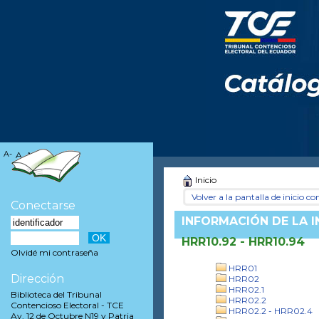
A-
A
A+
Inicio
Volver a la pantalla de inicio con
Conectarse
INFORMACIÓN DE LA 
HRR10.92 - HRR10.94
Olvidé mi contraseña
HRR01
Dirección
HRR02
HRR02.1
Biblioteca del Tribunal
HRR02.2
Contencioso Electoral - TCE
HRR02.2 - HRR02.4
Av. 12 de Octubre N19 y Patria