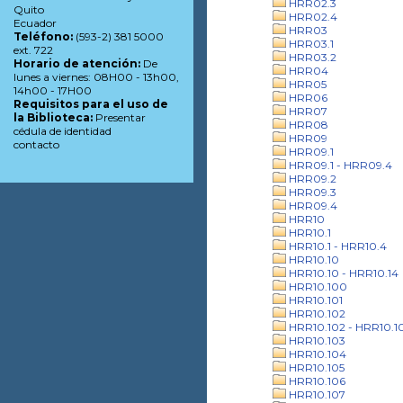
HRR02.3
Quito
HRR02.4
Ecuador
HRR03
Teléfono:
(593-2) 381 5000
HRR03.1
ext. 722
HRR03.2
Horario de atención:
De
HRR04
lunes a viernes: 08H00 - 13h00,
HRR05
14h00 - 17H00
HRR06
Requisitos para el uso de
HRR07
la Biblioteca:
Presentar
HRR08
cédula de identidad
HRR09
contacto
HRR09.1
HRR09.1 - HRR09.4
HRR09.2
HRR09.3
HRR09.4
HRR10
HRR10.1
HRR10.1 - HRR10.4
HRR10.10
HRR10.10 - HRR10.14
HRR10.100
HRR10.101
HRR10.102
HRR10.102 - HRR10.1
HRR10.103
HRR10.104
HRR10.105
HRR10.106
HRR10.107