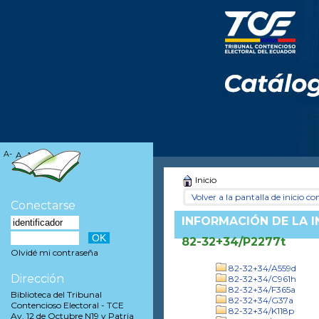
A-
A
A+
Inicio
Volver a la pantalla de inicio con
Conectarse
INFORMACIÓN DE LA 
82-32+34/P2277t
Olvidé mi contraseña
82-32+34/A559d
Dirección
82-32+34/C961h
82-32+34/F365a
Biblioteca del Tribunal
82-32+34/G37a
Contencioso Electoral - TCE
82-32+34/K118p
Av. 12 de Octubre N19 y Patria