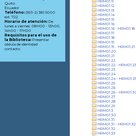
HRM01.11
Quito
HRM01.12
Ecuador
HRM01.13
Teléfono:
(593-2) 381 5000
HRM01.14
ext. 722
HRM01.15
Horario de atención:
De
HRM01.16
lunes a viernes: 08H00 - 13h00,
HRM01.16 - HRM01.18
14h00 - 17H00
HRM01.17
Requisitos para el uso de
HRM01.18
la Biblioteca:
Presentar
HRM01.19
cédula de identidad
HRM01.19 - HRM01.21
contacto
HRM01.20
HRM01.21
HRM01.22
HRM01.22 - HRM01.2
HRM01.23
HRM01.24
HRM01.24 - HRM01.2
HRM01.25
HRM01.26
HRM01.26 - HRM01.3
HRM01.27
HRM01.28
HRM01.29
HRM01.3
HRM01.30
HRM01.31
HRM01.31 - HRM01.32
HRM01.32
HRM01.33