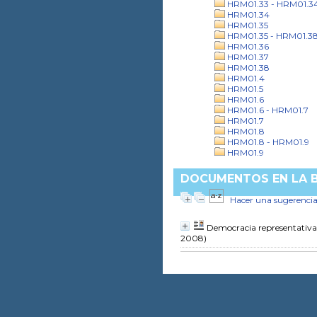
HRM01.33 - HRM01.3
HRM01.34
HRM01.35
HRM01.35 - HRM01.3
HRM01.36
HRM01.37
HRM01.38
HRM01.4
HRM01.5
HRM01.6
HRM01.6 - HRM01.7
HRM01.7
HRM01.8
HRM01.8 - HRM01.9
HRM01.9
DOCUMENTOS EN LA B
Hacer una sugerenci
Democracia representativa
2008)