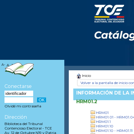
A-
A
A+
Inicio
Volver a la pantalla de inicio con
Conectarse
INFORMACIÓN DE LA 
HRM01.2
Olvidé mi contraseña
HRM01
Dirección
HRM01.01 - HRM01.0
HRM01.1
Biblioteca del Tribunal
HRM01.10
Contencioso Electoral - TCE
HRM01.10 - HRM01.11
Av. 12 de Octubre N19 y Patria