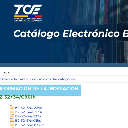
Inicio
Volver a la pantalla de inicio con las categorías...
NFORMACIÓN DE LA INDEXACIÓN
2-32+34/C961h
82-32+34/A559d
82-32+34/F365a
82-32+34/G37a
82-32+34/K118p
82-32+34/L8475r