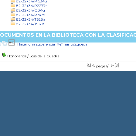
82-32+34/P1534u
82-32+34/P2277t
82-32+34/Q84g
82-32+34/R747e
82-32+34/T628a
82-32+34/T969t
OCUMENTOS EN LA BIBLIOTECA CON LA CLASIFICAC
Hacer una sugerencia
Refinar búsqueda
Honorarios
/ José de la Cuadra
page 1/1