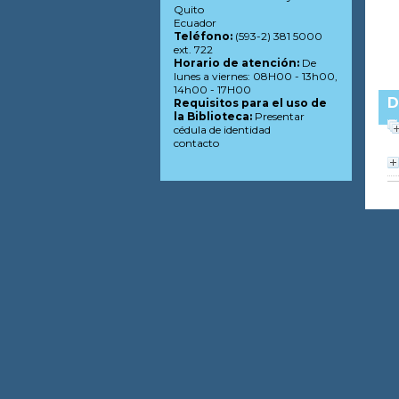
Quito
Ecuador
Teléfono:
(593-2) 381 5000
ext. 722
Horario de atención:
De
lunes a viernes: 08H00 - 13h00,
14h00 - 17H00
D
Requisitos para el uso de
la Biblioteca:
Presentar
cédula de identidad
contacto