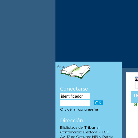
A-
A
A+
Conectarse
I
8
Olvidé mi contraseña
Dirección
Biblioteca del Tribunal
Contencioso Electoral - TCE
Av. 12 de Octubre N19 y Patria