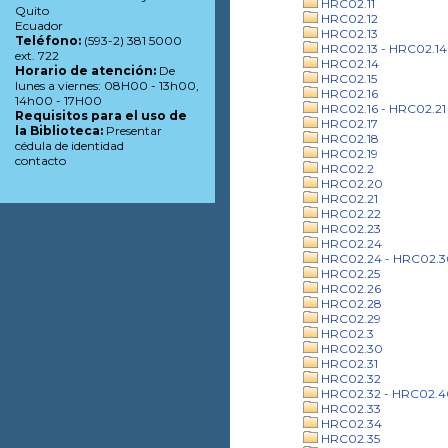
HRC02.11
Quito
HRC02.12
Ecuador
HRC02.13
Teléfono:
(593-2) 381 5000
HRC02.13 - HRC02.14
ext. 722
HRC02.14
Horario de atención:
De
HRC02.15
lunes a viernes: 08H00 - 13h00,
HRC02.16
14h00 - 17H00
HRC02.16 - HRC02.21
Requisitos para el uso de
HRC02.17
la Biblioteca:
Presentar
HRC02.18
cédula de identidad
HRC02.19
contacto
HRC02.2
HRC02.20
HRC02.21
HRC02.22
HRC02.23
HRC02.24
HRC02.24 - HRC02.3
HRC02.25
HRC02.26
HRC02.28
HRC02.29
HRC02.3
HRC02.30
HRC02.31
HRC02.32
HRC02.32 - HRC02.4
HRC02.33
HRC02.34
HRC02.35