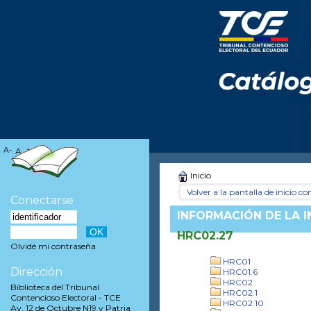
A-
A
A+
Inicio
Volver a la pantalla de inicio con
Conectarse
INFORMACIÓN DE LA 
HRC02.27
Olvidé mi contraseña
HRC01
Dirección
HRC01.6
HRC02
Biblioteca del Tribunal
HRC02.1
Contencioso Electoral - TCE
HRC02.10
Av. 12 de Octubre N19 y Patria