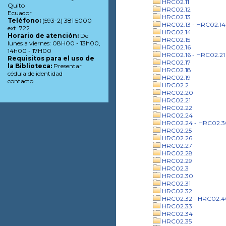
HRC02.11
Quito
HRC02.12
Ecuador
HRC02.13
Teléfono:
(593-2) 381 5000
HRC02.13 - HRC02.14
ext. 722
HRC02.14
Horario de atención:
De
HRC02.15
lunes a viernes: 08H00 - 13h00,
HRC02.16
14h00 - 17H00
HRC02.16 - HRC02.21
Requisitos para el uso de
HRC02.17
la Biblioteca:
Presentar
HRC02.18
cédula de identidad
HRC02.19
contacto
HRC02.2
HRC02.20
HRC02.21
HRC02.22
HRC02.24
HRC02.24 - HRC02.3
HRC02.25
HRC02.26
HRC02.27
HRC02.28
HRC02.29
HRC02.3
HRC02.30
HRC02.31
HRC02.32
HRC02.32 - HRC02.4
HRC02.33
HRC02.34
HRC02.35