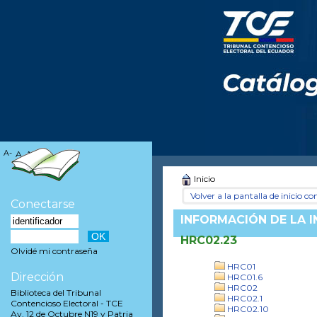
A-
A
A+
Inicio
Volver a la pantalla de inicio con
Conectarse
INFORMACIÓN DE LA 
HRC02.23
Olvidé mi contraseña
HRC01
Dirección
HRC01.6
HRC02
Biblioteca del Tribunal
HRC02.1
Contencioso Electoral - TCE
HRC02.10
Av. 12 de Octubre N19 y Patria