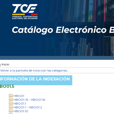
Inicio
Volver a la pantalla de inicio con las categorías...
NFORMACIÓN DE LA INDEXACIÓN
BO01.5
HBO01
HBO01-15 - HBO01.16
HBO01.1
HBO01.1 - HBO01.2
HBO01.10