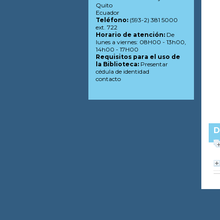
Quito
Ecuador
Teléfono:
(593-2) 381 5000
ext. 722
Horario de atención:
De
lunes a viernes: 08H00 - 13h00,
14h00 - 17H00
Requisitos para el uso de
la Biblioteca:
Presentar
cédula de identidad
contacto
D