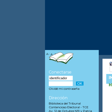
A-
A
A+
Conectarse
I
H
Olvidé mi contraseña
Dirección
Biblioteca del Tribunal
Contencioso Electoral - TCE
Av. 12 de Octubre N19 y Patria