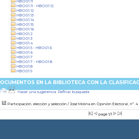
HBO01.11
HBO01.11 - HBO01.12
HBO01.12
HBO01.13
HBO01.14
HBO01.15
HBO01.16
HBO01.2
HBO01.3
HBO01.4
HBO01.5 - HBO01.6
HBO01.6
HBO01.7
HBO01.7 - HBO01.8
HBO01.8
HBO01.9
OCUMENTOS EN LA BIBLIOTECA CON LA CLASIFICAC
Hacer una sugerencia
Refinar búsqueda
Participación, elección y selección
/ José Molina
en Opinión Electoral, nº. 4
page 1/1