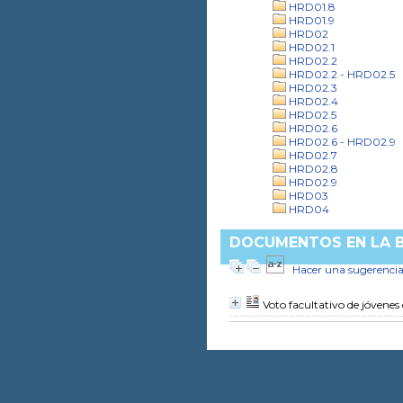
HRD01.8
HRD01.9
HRD02
HRD02.1
HRD02.2
HRD02.2 - HRD02.5
HRD02.3
HRD02.4
HRD02.5
HRD02.6
HRD02.6 - HRD02.9
HRD02.7
HRD02.8
HRD02.9
HRD03
HRD04
DOCUMENTOS EN LA BI
Hacer una sugerenci
Voto facultativo de jóvene