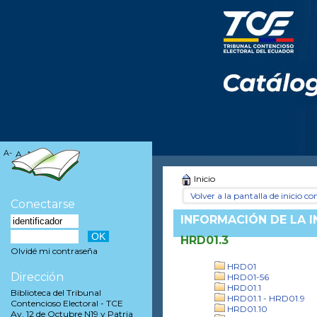
A-
A
A+
Inicio
Volver a la pantalla de inicio con
Conectarse
INFORMACIÓN DE LA 
HRD01.3
Olvidé mi contraseña
HRD01
Dirección
HRD01-56
HRD01.1
Biblioteca del Tribunal
HRD01.1 - HRD01.9
Contencioso Electoral - TCE
HRD01.10
Av. 12 de Octubre N19 y Patria