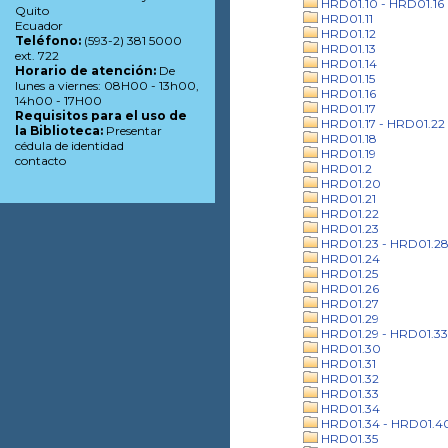
HRD01.10 - HRD01.16
Quito
HRD01.11
Ecuador
HRD01.12
Teléfono:
(593-2) 381 5000
HRD01.13
ext. 722
HRD01.14
Horario de atención:
De
HRD01.15
lunes a viernes: 08H00 - 13h00,
HRD01.16
14h00 - 17H00
HRD01.17
Requisitos para el uso de
HRD01.17 - HRD01.22
la Biblioteca:
Presentar
HRD01.18
cédula de identidad
HRD01.19
contacto
HRD01.2
HRD01.20
HRD01.21
HRD01.22
HRD01.23
HRD01.23 - HRD01.2
HRD01.24
HRD01.25
HRD01.26
HRD01.27
HRD01.29
HRD01.29 - HRD01.33
HRD01.30
HRD01.31
HRD01.32
HRD01.33
HRD01.34
HRD01.34 - HRD01.4
HRD01.35