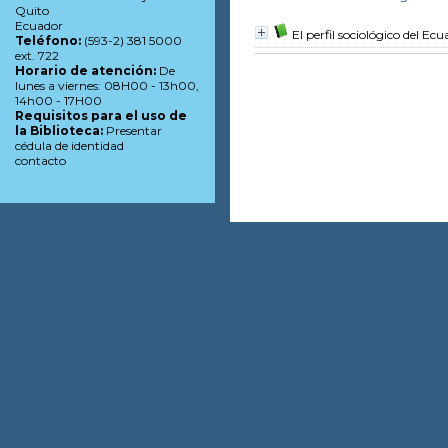
Quito
Ecuador
El perfil sociológico del Ec
Teléfono:
(593-2) 381 5000
ext. 722
Horario de atención:
De
lunes a viernes: 08H00 - 13h00,
14h00 - 17H00
Requisitos para el uso de
la Biblioteca:
Presentar
cédula de identidad
contacto