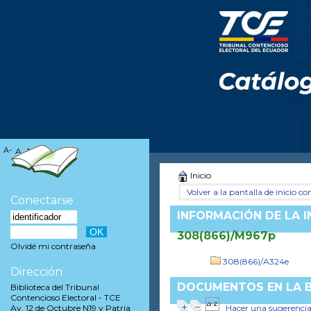
A-
A
A+
Inicio
Volver a la pantalla de inicio con
Conectarse
INFORMACIÓN DE LA 
308(866)/M967p
Olvidé mi contraseña
308(866)/A324e
Dirección
DOCUMENTOS EN LA B
Biblioteca del Tribunal
Contencioso Electoral - TCE
Hacer una sugerenci
Av. 12 de Octubre N19 y Patria