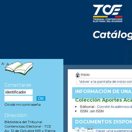
A-
A
A+
Inicio
Volver a la pantalla de inicio con
Conectarse
INFORMACIÓN DE UNA
Colección Aportes Ac
Olvidé mi contraseña
Editorial :
Comité Académico de 
ISSN : sin ISSN
Dirección
DOCUMENTOS DISPON
Biblioteca del Tribunal
Contencioso Electoral - TCE
Hacer una sugerenci
Av. 12 de Octubre N19 y Patria