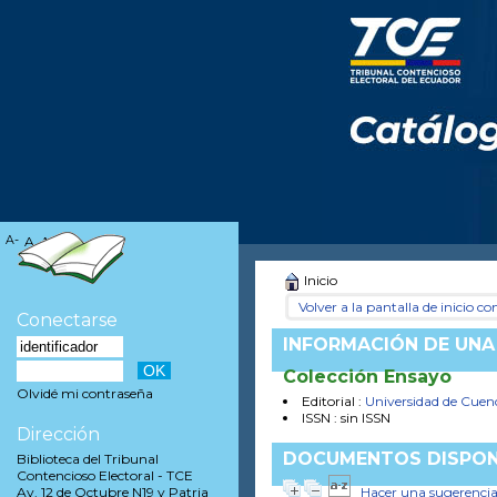
A-
A
A+
Inicio
Volver a la pantalla de inicio con
Conectarse
INFORMACIÓN DE UNA
Colección Ensayo
Olvidé mi contraseña
Editorial :
Universidad de Cuen
ISSN : sin ISSN
Dirección
DOCUMENTOS DISPON
Biblioteca del Tribunal
Contencioso Electoral - TCE
Hacer una sugerenci
Av. 12 de Octubre N19 y Patria