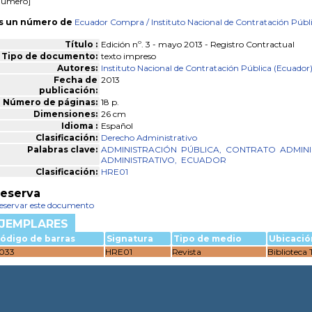
número]
s un número de
Ecuador Compra
/ Instituto Nacional de Contratación Públ
Título :
Edición nº. 3 - mayo 2013 - Registro Contractual
Tipo de documento:
texto impreso
Autores:
Instituto Nacional de Contratación Pública (Ecuador
Fecha de
2013
publicación:
Número de páginas:
18 p.
Dimensiones:
26 cm
Idioma :
Español
Clasificación:
Derecho Administrativo
Palabras clave:
ADMINISTRACIÓN
PÚBLICA,
CONTRATO
ADMINI
ADMINISTRATIVO,
ECUADOR
Clasificación:
HRE01
eserva
eservar este documento
JEMPLARES
ódigo de barras
Signatura
Tipo de medio
Ubicació
033
HRE01
Revista
Biblioteca