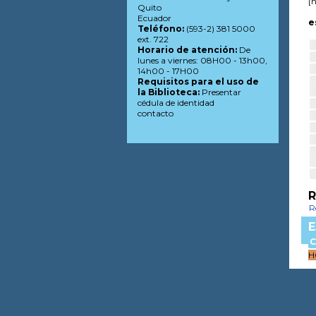
[
Quito
Ecuador
e
Teléfono:
(593-2) 381 5000
ext. 722
Horario de atención:
De
lunes a viernes: 08H00 - 13h00,
14h00 - 17H00
Requisitos para el uso de
la Biblioteca:
Presentar
cédula de identidad
contacto
R
R
E
C
H