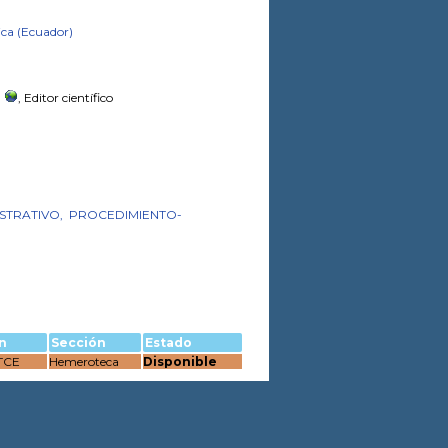
ica (Ecuador)
)
, Editor científico
STRATIVO,
PROCEDIMIENTO-
n
Sección
Estado
 TCE
Hemeroteca
Disponible