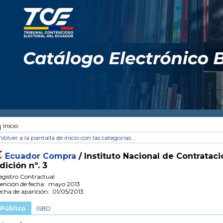
Inicio
Volver a la pantalla de inicio con las categorías...
Ecuador Compra
/ Instituto Nacional de Contrataci
dición nº. 3
egistro Contractual
ención de fecha: mayo 2013
echa de aparición: 01/05/2013
Público
ISBD