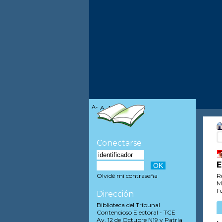
A-
A
A+
Conectarse
E
R
Olvidé mi contraseña
M
F
Dirección
Biblioteca del Tribunal
Contencioso Electoral - TCE
Av. 12 de Octubre N19 y Patria