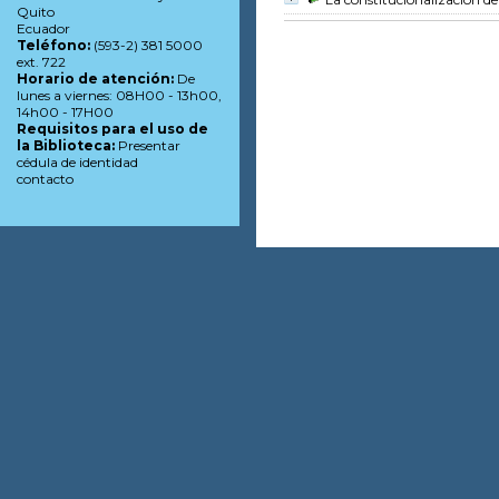
Quito
Ecuador
Teléfono:
(593-2) 381 5000
ext. 722
Horario de atención:
De
lunes a viernes: 08H00 - 13h00,
14h00 - 17H00
Requisitos para el uso de
la Biblioteca:
Presentar
cédula de identidad
contacto