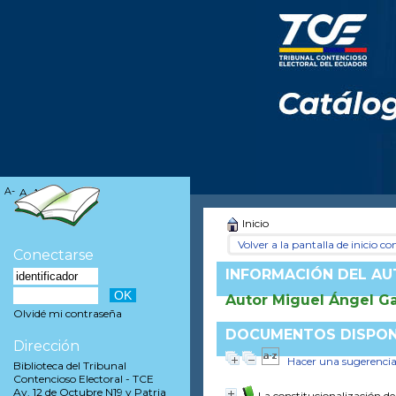
A-
A
A+
Inicio
Volver a la pantalla de inicio con
Conectarse
INFORMACIÓN DEL A
Autor Miguel Ángel Ga
Olvidé mi contraseña
DOCUMENTOS DISPONI
Dirección
Hacer una sugerenci
Biblioteca del Tribunal
Contencioso Electoral - TCE
Av. 12 de Octubre N19 y Patria
La constitucionalización de 