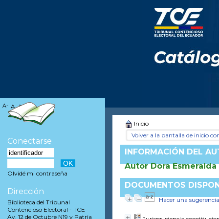
A-
A
A+
Inicio
Volver a la pantalla de inicio con
Conectarse
INFORMACIÓN DEL A
Autor Dora Esmeralda
Olvidé mi contraseña
DOCUMENTOS DISPONI
Dirección
Hacer una sugerenci
Biblioteca del Tribunal
Contencioso Electoral - TCE
Av. 12 de Octubre N19 y Patria
Jurisprudencia constitucio