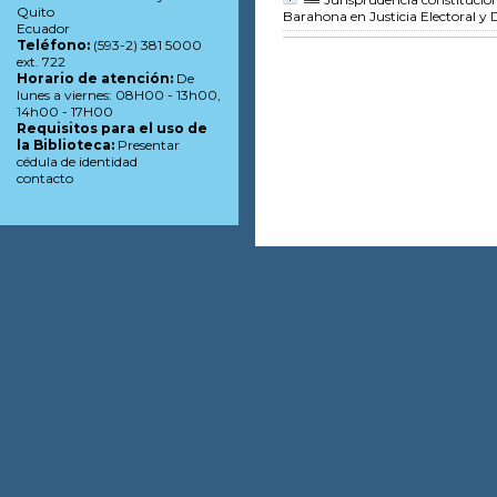
Quito
Barahona
en Justicia Electoral y
Ecuador
Teléfono:
(593-2) 381 5000
ext. 722
Horario de atención:
De
lunes a viernes: 08H00 - 13h00,
14h00 - 17H00
Requisitos para el uso de
la Biblioteca:
Presentar
cédula de identidad
contacto