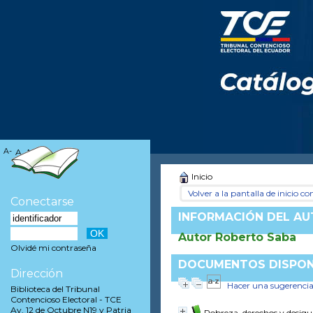
A-
A
A+
Inicio
Volver a la pantalla de inicio con
Conectarse
INFORMACIÓN DEL A
Autor Roberto Saba
Olvidé mi contraseña
DOCUMENTOS DISPONI
Dirección
Hacer una sugerenci
Biblioteca del Tribunal
Contencioso Electoral - TCE
Av. 12 de Octubre N19 y Patria
Pobreza, derechos y desigu