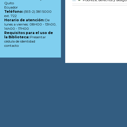
Quito
Ecuador
Teléfono:
(593-2) 381 5000
ext. 722
Horario de atención:
De
lunes a viernes: 08H00 - 13h00,
14h00 - 17H00
Requisitos para el uso de
la Biblioteca:
Presentar
cédula de identidad
contacto